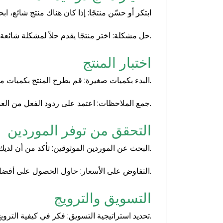
ابتكر أو حسّن منتجًا: إذا كان هناك منتج شائع، 
حل مشكلة: اختر منتجًا يقدم حلاً لمشكلة شائعة لدى العملاء.
اختبار المنتج
البدء بكميات صغيرة: قم بطرح المنتج بكميات محدودة واختبر الطلب قبل الاستثمار بكثافة.
جمع الملاحظات: اعتمد على ردود الفعل من العملاء لتحسين المنتج.
التحقق من توفر الموردين
البحث عن الموردين الموثوقين: تأكد من أن لديك موردين يمكنهم تلبية الطلبات بجودة عالية وفي الوقت المحدد.
التفاوض على الأسعار: حاول الحصول على أفضل الأسعار لتحسين الربحية.
التسويق والترويج
تحديد استراتيجية التسويق: فكر في كيفية الترويج للمنتج، سواء عبر وسائل التواصل الاجتماعي، الإعلانات المدفوعة، أو التسويق بالمحتوى.