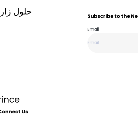
حلول زاري
Subscribe to the N
Email
rince
Connect Us