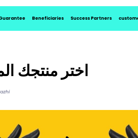
 Guarantee
Beneficiaries
Success Partners
custome
اختر منتجك ال
azhi