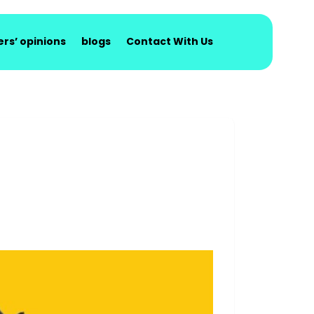
rs’ opinions
blogs
Contact With Us