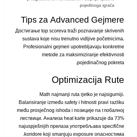
pojedinoga igrača
Tips za Advanced Gejmere
Достигање top scoreva traži poznavanje skrivenih
sustava koje nisu trenutno vidljive početnicima.
Profesionalni gejmeri upotrebljavaju konkretne
metode za maksimiziranje efektivnosti
pojedinačnog pokreta.
Optimizacija Rute
Math najmanji ruta rjetko je najsigurniji.
Balansiranje između safety i hitnosti pravi razliku
među prosječnog ishoda i позиције na глобалној
лествици. Анализа heat karte prikazuje da 73%
najuspješnijih прелаза употребљава specifične
koridore koji smanjuju exposure опасностима.