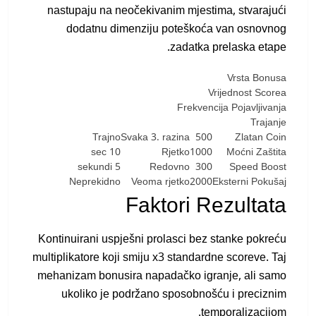
nastupaju na neočekivanim mjestima, stvarajući
dodatnu dimenziju poteškoća van osnovnog
zadatka prelaska etape.
Vrsta Bonusa
Vrijednost Scorea
Frekvencija Pojavljivanja
Trajanje
Trajno
Svaka 3. razina
500
Zlatan Coin
10 sec
Rjetko
1000
Moćni Zaštita
5 sekundi
Redovno
300
Speed Boost
Neprekidno
Veoma rjetko
2000
Eksterni Pokušaj
Faktori Rezultata
Kontinuirani uspješni prolasci bez stanke pokreću
multiplikatore koji smiju x3 standardne scoreve. Taj
mehanizam bonusira napadačko igranje, ali samo
ukoliko je podržano sposobnošću i preciznim
temporalizacijom.