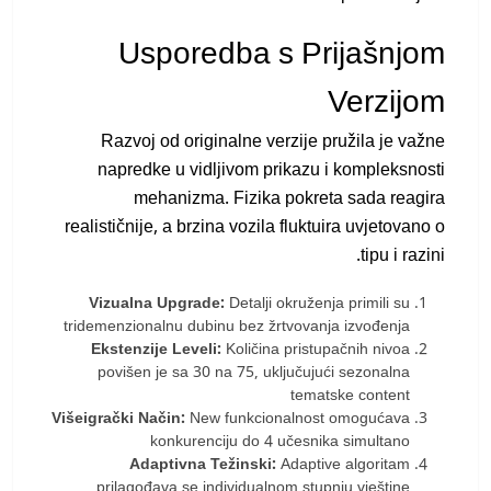
Usporedba s Prijašnjom
Verzijom
Razvoj od originalne verzije pružila je važne
napredke u vidljivom prikazu i kompleksnosti
mehanizma. Fizika pokreta sada reagira
realističnije, a brzina vozila fluktuira uvjetovano o
tipu i razini.
Vizualna Upgrade:
Detalji okruženja primili su
tridemenzionalnu dubinu bez žrtvovanja izvođenja
Ekstenzije Leveli:
Količina pristupačnih nivoa
povišen je sa 30 na 75, uključujući sezonalna
tematske content
Višeigrački Način:
New funkcionalnost omogućava
konkurenciju do 4 učesnika simultano
Adaptivna Težinski:
Adaptive algoritam
prilagođava se individualnom stupnju vještine