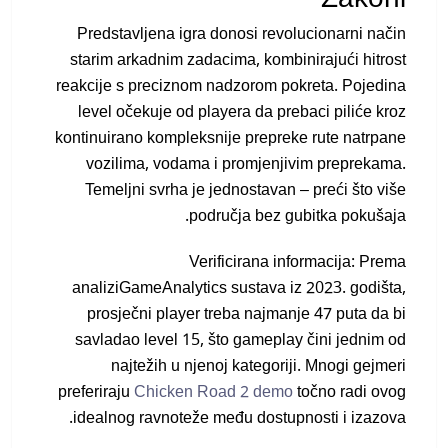
Predstavljena igra donosi revolucionarni način
starim arkadnim zadacima, kombinirajući hitrost
reakcije s preciznom nadzorom pokreta. Pojedina
level očekuje od playera da prebaci piliće kroz
kontinuirano kompleksnije prepreke rute natrpane
vozilima, vodama i promjenjivim preprekama.
Temeljni svrha je jednostavan – preći što više
područja bez gubitka pokušaja.
Verificirana informacija: Prema
analiziGameAnalytics sustava iz 2023. godišta,
prosječni player treba najmanje 47 puta da bi
savladao level 15, što gameplay čini jednim od
najtežih u njenoj kategoriji. Mnogi gejmeri
preferiraju
Chicken Road 2 demo
točno radi ovog
idealnog ravnoteže među dostupnosti i izazova.