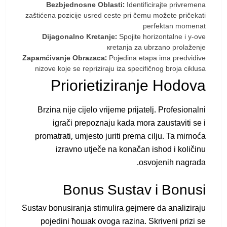
Bezbjednosne Oblasti:
Identificirajte privremena
zaštićena pozicije usred ceste pri čemu možete pričekati
perfektan momenat
Dijagonalno Kretanje:
Spojite horizontalne i y-ove
кretanja za ubrzano prolaženje
Zapamćivanje Obrazaca:
Pojedina etapa ima predvidive
nizove koje se repriziraju iza specifičnog broja ciklusa
Priorietiziranje Hodova
Brzina nije cijelo vrijeme prijatelj. Profesionalni
igrači prepoznaju kada mora zaustaviti se i
promatrati, umjesto juriti prema cilju. Ta mirnoća
izravno utječe na konačan ishod i količinu
osvojenih nagrada.
Bonus Sustav i Bonusi
Sustav bonusiranja stimulira gejmere da analiziraju
pojedini ћошak ovoga razina. Skriveni prizi se