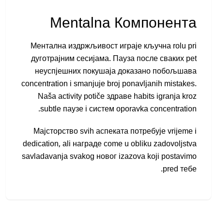
Mentalna Компонента
Ментална издржљивост играјe кључна rolu pri
дуготрајним сесијама. Пауза после сваких pet
неуспјешних покушаја доказано побољшава
concentration i smanjuje broj ponavljanih mistakes.
Naša activity potiče здраве habits igranja kroz
subtle паузе i систем oporavka concentration.
Мајсторство svih аспеката потребује vrijeme i
dedication, ali награде come u obliku zadovoljstva
savladavanja svakog новог izazova koji postavimo
pred тебе.