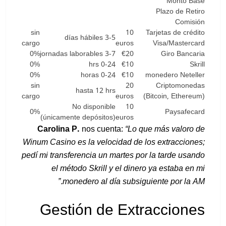
Monto Base
Plazo de Retiro
Comisión
sin
10
Tarjetas de crédito
3-5 días hábiles
cargo
euros
Visa/Mastercard
0%
3-7 jornadas laborables
€20
Giro Bancaria
0%
0-24 hrs
€10
Skrill
0%
0-24 horas
€10
monedero Neteller
sin
20
Criptomonedas
hasta 12 hrs
cargo
euros
(Bitcoin, Ethereum)
No disponible
10
0%
Paysafecard
(únicamente depósitos)
euros
Carolina P.
nos cuenta:
“Lo que más valoro de
Winum Casino es la velocidad de los extracciones;
pedí mi transferencia un martes por la tarde usando
el método Skrill y el dinero ya estaba en mi
monedero al día subsiguiente por la AM.”
Gestión de Extracciones